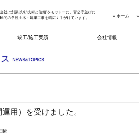
当社は創業以来“技術と信頼”をモットーに、官公庁並びに
» ホーム
民間の各種土木・建築工事を幅広く手がけています。
竣工/施工実績
会社情報
クス
NEWS&TOPICS
間運用）を受けました。
日間