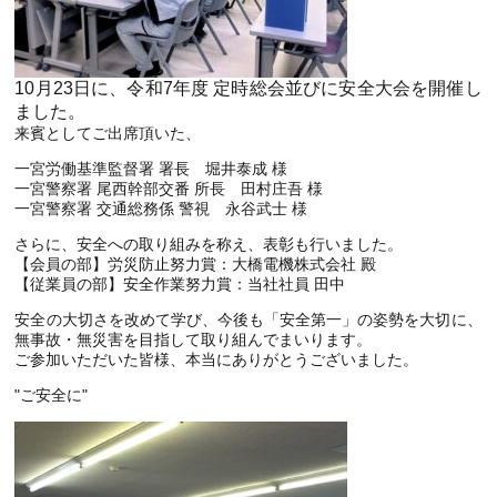
10月23日に、令和7年度 定時総会並びに安全大会を開催し
ました。
来賓としてご出席頂いた、
一宮労働基準監督署 署長 堀井泰成 様
一宮警察署 尾西幹部交番 所長 田村庄吾 様
一宮警察署 交通総務係 警視 永谷武士 様
さらに、安全への取り組みを称え、表彰も行いました。
【会員の部】労災防止努力賞：大橋電機株式会社 殿
【従業員の部】安全作業努力賞：当社社員 田中
安全の大切さを改めて学び、今後も「安全第一」の姿勢を大切に、
無事故・無災害を目指して取り組んでまいります。
ご参加いただいた皆様、本当にありがとうございました。
"ご安全に"